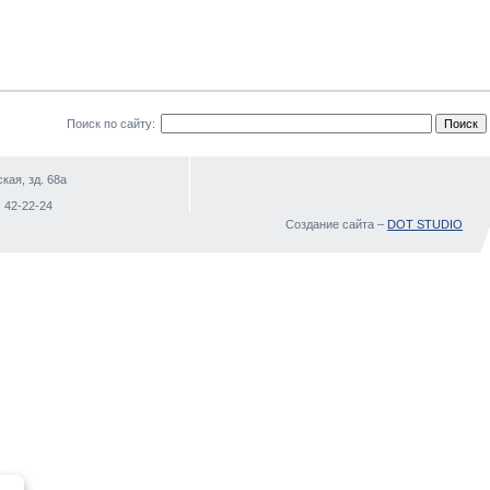
Поиск по сайту:
кая, зд. 68а
)
 42-22-24
Создание сайта –
DOT STUDIO