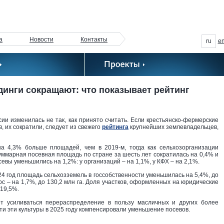
а
Новости
Контакты
ru
e
инги сокращают: что показывает рейтинг
ии изменилась не так, как принято считать. Если крестьянско-фермерские
, их сократили, следует из свежего
рейтинга
крупнейших землевладельцев,
а 4,3% больше площадей, чем в 2019-м, тогда как сельхозорганизации
 суммарная посевная площадь по стране за шесть лет сократилась на 0,4% и
посевы уменьшились на 1,2%: у организаций – на 1,1%, у КФХ – на 2,1%.
4 год площадь сельхозземель в госсобственности уменьшилась на 5,4%, до
ос – на 1,7%, до 130,2 млн га. Доля участков, оформленных на юридические
 19,5%.
 усиливаться перераспределение в пользу масличных и других более
сти эти культуры в 2025 году компенсировали уменьшение посевов.