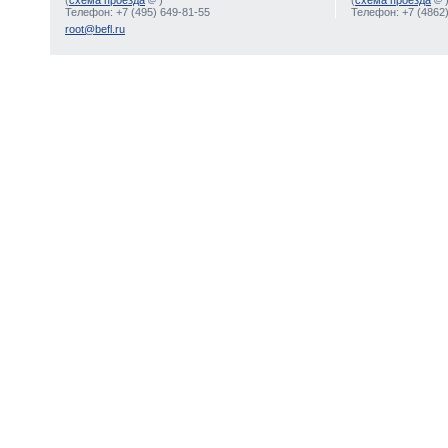
(
схема проезда
)
(
схема проезда
Телефон: +7 (495) 649-81-55
Телефон: +7 (4862)
root@befl.ru