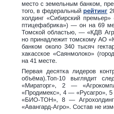
место с земельным банком, пр
того, в федеральный
рейтинг
20
холдинг «Сибирский премьер» 
птицефабрика») — он на 69 ме
Томской областью, — «КДВ Агро
но принадлежит томскому АО «
банком около 340 тысяч гекта
хакасское «Саянмолоко» (город
на 41 месте.
Первая десятка лидеров конт
объёма).Топ-10 выглядит с
«Мираторг», 2 — «Агроком
«Продимекс», 4 — «Русагро», 5
«БИО-ТОН», 8 — Агрохолдинг
«Авангард-Агро». Состав не изм