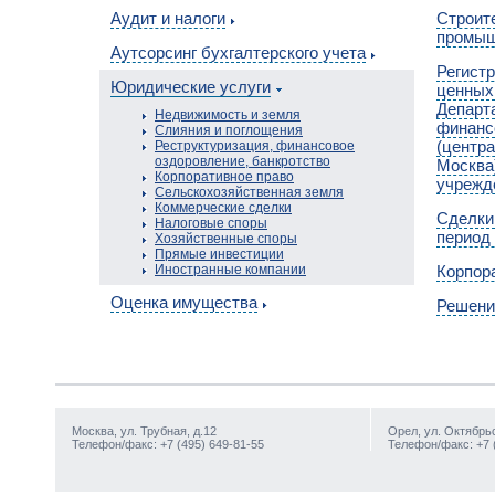
Аудит и налоги
Cтроит
промыш
Аутсорсинг бухгалтерского учета
Регист
Юридические услуги
ценных
Департ
Недвижимость и земля
финанс
Слияния и поглощения
(центра
Реструктуризация, финансовое
оздоровление, банкротство
Москва
Корпоративное право
учрежд
Сельскохозяйственная земля
Коммерческие сделки
Сделки
Налоговые споры
период
Хозяйственные споры
Прямые инвестиции
Иностранные компании
Корпор
Оценка имущества
Решени
Москва, ул. Трубная, д.12
Орел, ул. Октябрьс
Телефон/факс: +7 (495) 649-81-55
Телефон/факс: +7 