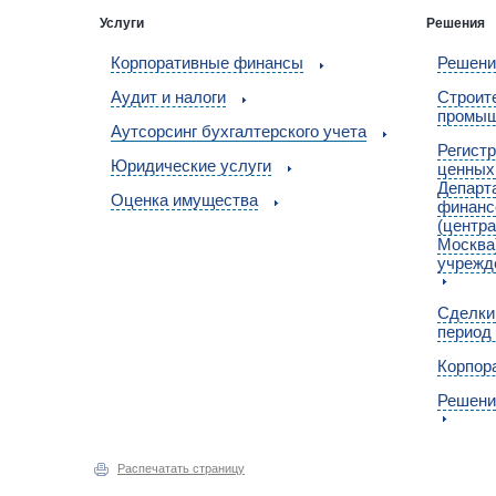
Услуги
Решения
Корпоративные финансы
Решени
Аудит и налоги
Cтроит
промыш
Аутсорсинг бухгалтерского учета
Регист
Юридические услуги
ценных
Департ
Оценка имущества
финанс
(центра
Москва
учрежд
Сделки
период
Корпор
Решени
Распечатать страницу