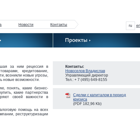
а
Новости
Контакты
ru
e
авшая за ним рецессия в
Контакты:
оварами, кредитование,
Новоселов Владислав
ти, возникли новые угрозы,
Управляющий директор
сь новые возможности.
Тел.: + 7 (495) 649-8155
ю, понять, какие бизнес-
упить, какие партнерства
Сделки с капиталом в период
еряют своей важности в
кризиса
(
PDF
182,96 Kb)
алоговую помощь на всех
омпании, реструктуризации