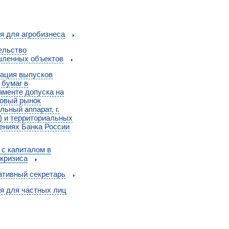
я для агробизнеса
ельство
ленных объектов
рация выпусков
 бумаг в
аменте допуска на
овый рынок
льный аппарат, г.
) и территориальных
ениях Банка России
 с капиталом в
 кризиса
ативный секретарь
я для частных лиц