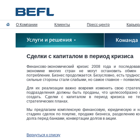
О Компании
Клиенты
Пресс-центр
Карьер
Сделки с капиталом в период кризиса
Финансово-экономический кризис 2008 года и последов
экономике многих стран не могут остановить обмен т
потребление. Бизнес продолжается. Безусловно, есть труднос
сильные стороны стали слабыми, но самое главное – появили
Для их реализации важно вовремя изменить свою стратеги
подразделения должны быть проданы, что целесообразно к
создать. Сделки с капиталом в период кризиса не т
стратегических планах.
Мы предлагаем комплексную финансовую, юридическую и н
стадиях сделок по покупке, продаже бизнеса, разделению к
долга перед банками, конвертации долгов в акции.
Вернуться к списку