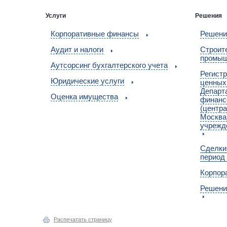
Услуги
Решения
Корпоративные финансы
Решени
Аудит и налоги
Cтроит
промыш
Аутсорсинг бухгалтерского учета
Регист
Юридические услуги
ценных
Департ
Оценка имущества
финанс
(центра
Москва
учрежд
Сделки
период
Корпор
Решени
Распечатать страницу