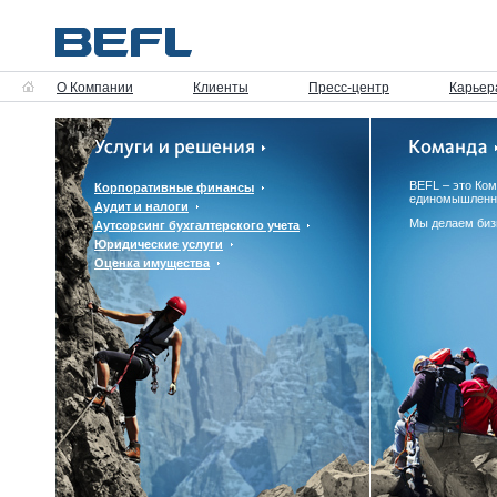
О Компании
Клиенты
Пресс-центр
Карьер
BEFL – это Ко
Корпоративные финансы
единомышленн
Аудит и налоги
Мы делаем биз
Аутсорсинг бухгалтерского учета
Юридические услуги
Оценка имущества