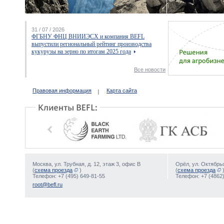
31 / 07 / 2026
ФГБНУ ФНЦ ВНИИЭСХ и компания BEFL
выпустили региональный рейтинг производства
кукурузы на зерно по итогам 2025 года
Все новости
Правовая информация
Карта сайта
Москва, ул. Трубная, д. 12, этаж 3, офис В
Орёл, ул. Октябрьс
(
схема проезда
)
(
схема проезда
Телефон: +7 (495) 649-81-55
Телефон: +7 (4862)
root@befl.ru