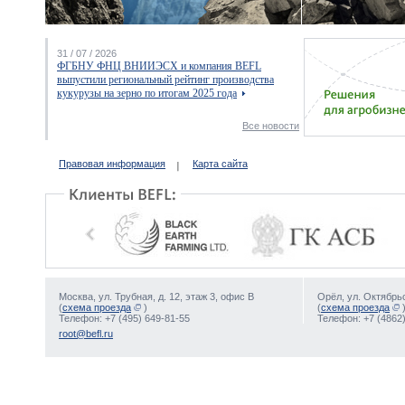
31 / 07 / 2026
ФГБНУ ФНЦ ВНИИЭСХ и компания BEFL
выпустили региональный рейтинг производства
кукурузы на зерно по итогам 2025 года
Все новости
Правовая информация
Карта сайта
Москва, ул. Трубная, д. 12, этаж 3, офис В
Орёл, ул. Октябрьс
(
схема проезда
)
(
схема проезда
Телефон: +7 (495) 649-81-55
Телефон: +7 (4862)
root@befl.ru