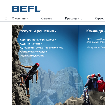
О Компании
Клиенты
Пресс-центр
Карьер
BEFL – это Ко
Корпоративные финансы
единомышленн
Аудит и налоги
Мы делаем биз
Аутсорсинг бухгалтерского учета
Юридические услуги
Оценка имущества